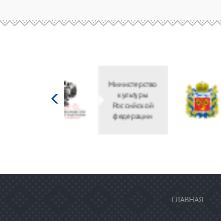
Министерство
культуры
Российской
федерации
ГЛАВНАЯ