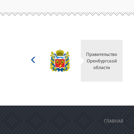
Министерство
Правительство
культуры
Оренбургской
Российской
области
федерации
ГЛАВНАЯ