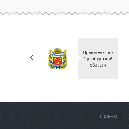
Министерство
Правительств
культуры
Оренбургско
Российской
области
федерации
ГЛАВНАЯ