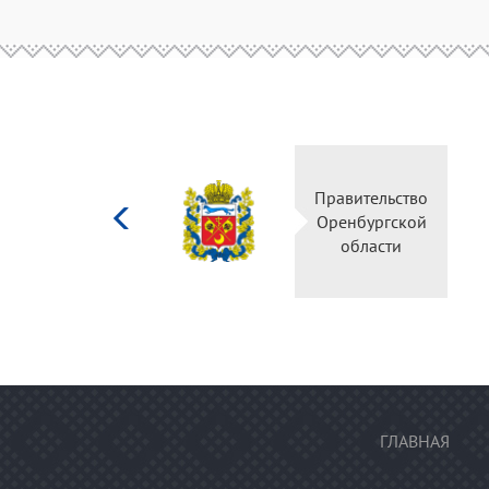
Министерство
Прави
культуры
Оренб
Российской
об
федерации
ГЛАВНАЯ