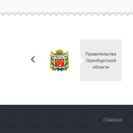
Министерство
культуры
Российской
федерации
ГЛАВНАЯ