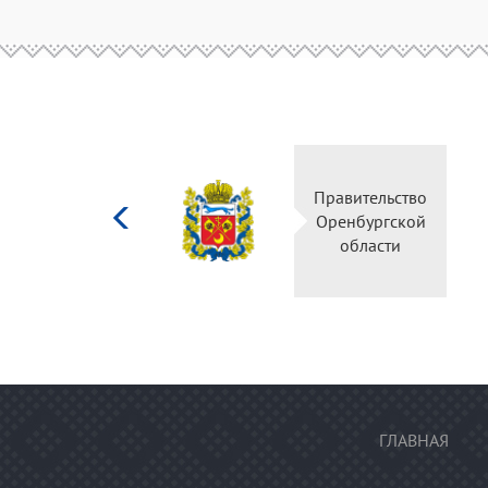
Министерство
Правительство
культуры
Оренбургской
Российской
области
федерации
ГЛАВНАЯ