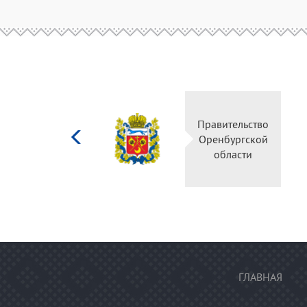
Министерство
Правительс
культуры
Оренбургск
Российской
области
федерации
ГЛАВНАЯ