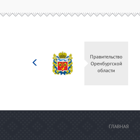
Министерство
Прав
культуры
Орен
Российской
о
федерации
ГЛАВНАЯ