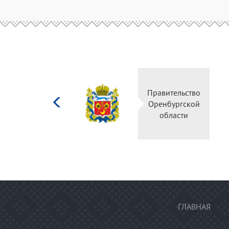
Министерство
Правительство
культуры
Оренбургской
Российской
области
федерации
ГЛАВНАЯ