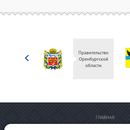
Министерство
Правительство
культуры
Оренбургской
Российской
области
федерации
ГЛАВНАЯ