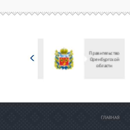
Министерство
культуры
Российской
федерации
ГЛАВНАЯ