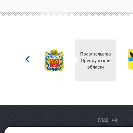
Министерство
Правительство
культуры
Оренбургской
Российской
области
федерации
ГЛАВНАЯ