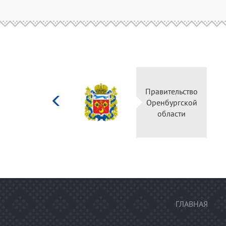
Министерство
Правительс
культуры
Оренбургск
Российской
области
федерации
ГЛАВНАЯ