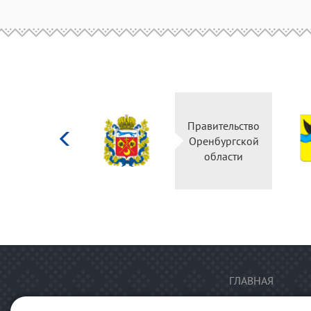
Министерство
Правительство
культуры
Оренбургской
Российской
области
федерации
ГЛАВНАЯ