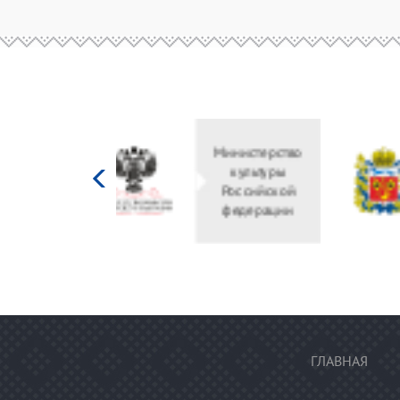
Министерство
культуры
Российской
федерации
ГЛАВНАЯ