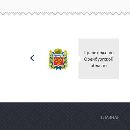
Министерство
культуры
Российской
федерации
ГЛАВНАЯ