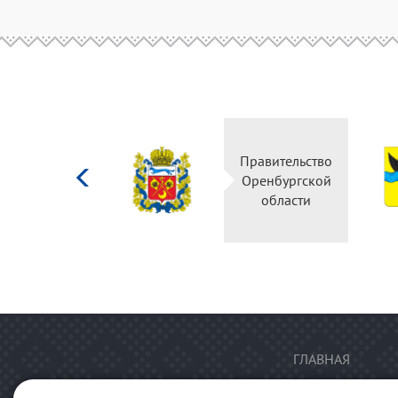
Министерство
Правительство
культуры
Оренбургской
Российской
области
федерации
ГЛАВНАЯ