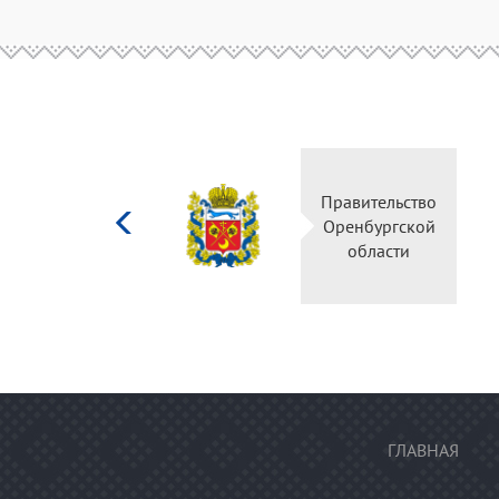
Министерство
Правительство
культуры
Оренбургской
Российской
области
федерации
ГЛАВНАЯ