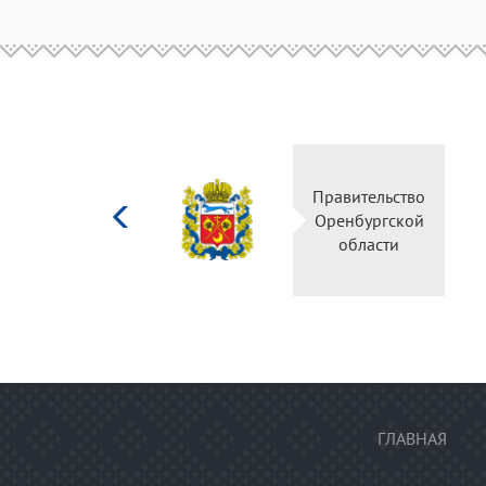
Министерство
Правительство
культуры
Оренбургской
Российской
области
федерации
ГЛАВНАЯ