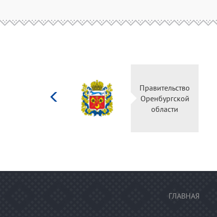
Министерство
Правительство
культуры
Оренбургской
Российской
области
федерации
ГЛАВНАЯ