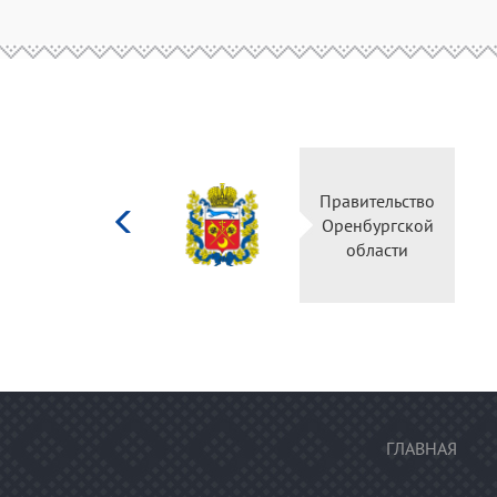
Министерство
Правительство
культуры
Оренбургской
Российской
области
федерации
ГЛАВНАЯ