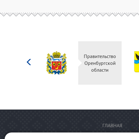
Министерство
Правительство
культуры
Оренбургской
Российской
области
федерации
ГЛАВНАЯ