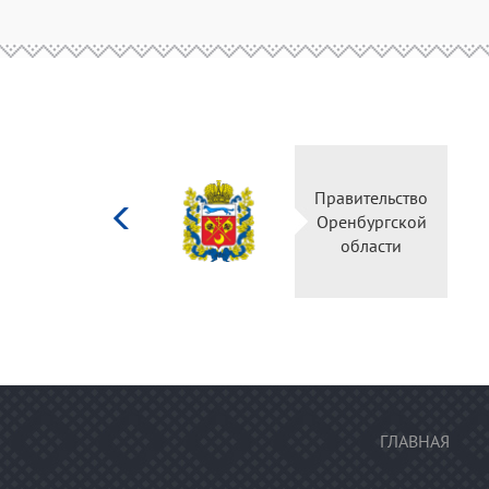
Министерство
Правитель
культуры
Оренбургс
Российской
област
федерации
ГЛАВНАЯ