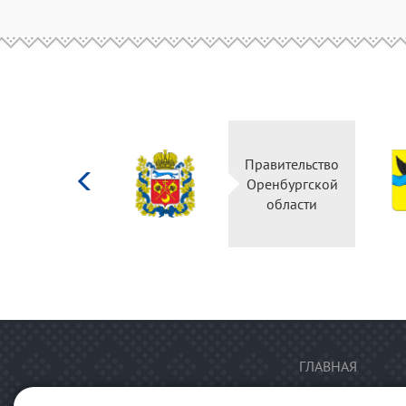
Министерство
Правительство
культуры
Оренбургской
Российской
области
федерации
ГЛАВНАЯ