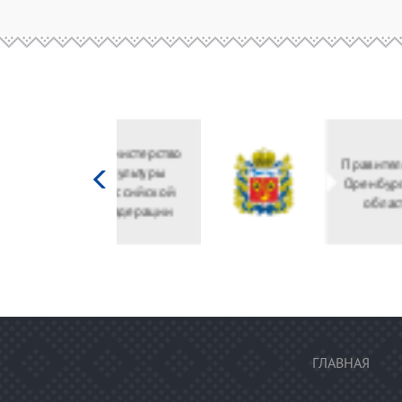
Министерство
культуры
Российской
федерации
ГЛАВНАЯ