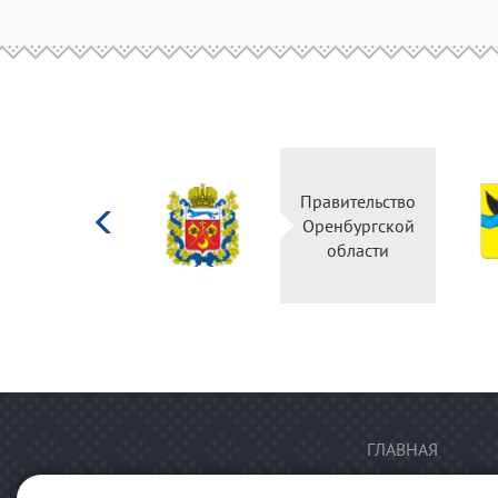
Министерство
Правительство
культуры
Оренбургской
Российской
области
федерации
ГЛАВНАЯ