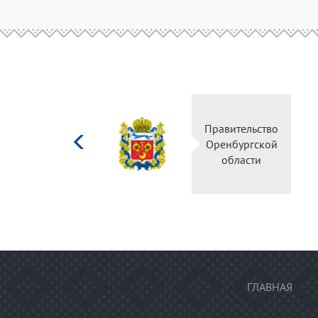
Министерство
Правительство
культуры
Оренбургской
Российской
области
федерации
ГЛАВНАЯ