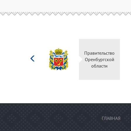
Министерство
Правительство
культуры
Оренбургской
Российской
области
федерации
ГЛАВНАЯ