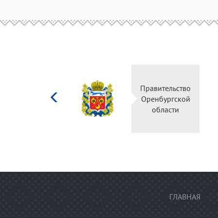
Министерство
Правительство
культуры
Оренбургской
Российской
области
федерации
ГЛАВНАЯ