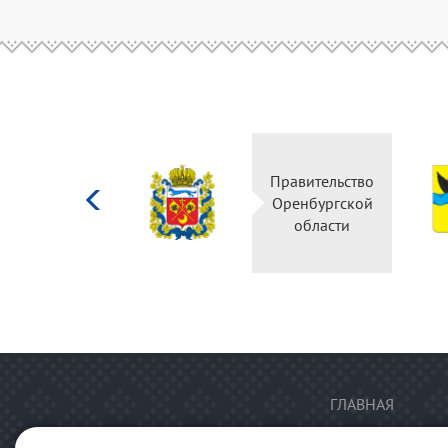
Министерство
Правительство
культуры
Оренбургской
Российской
области
федерации
ГЛАВНАЯ