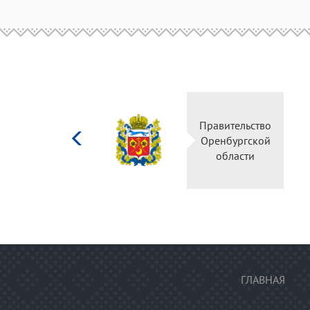
Министерство
Правительство
культуры
Оренбургской
Российской
области
федерации
ГЛАВНАЯ