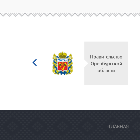
Министерство
Правительство
культуры
Оренбургской
Российской
области
федерации
ГЛАВНАЯ