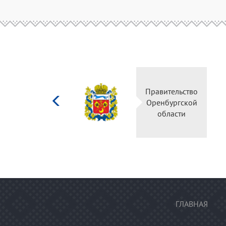
Министерство
Правите
культуры
Оренбу
Российской
обла
федерации
ГЛАВНАЯ