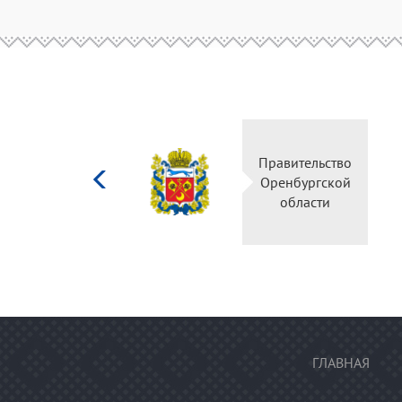
Министерство
Правительство
культуры
Оренбургской
Российской
области
федерации
ГЛАВНАЯ