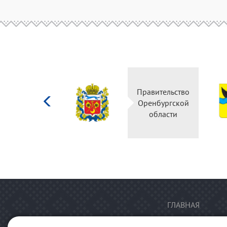
Министерство
Правительство
культуры
Оренбургской
Российской
области
федерации
ГЛАВНАЯ