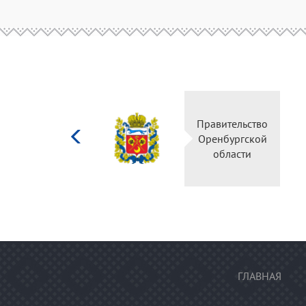
Министерство
Правительство
культуры
Оренбургской
Российской
области
федерации
ГЛАВНАЯ