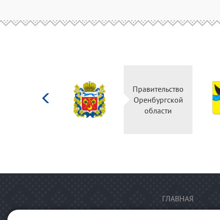
Министерство
Правительство
культуры
Оренбургской
Российской
области
федерации
ГЛАВНАЯ