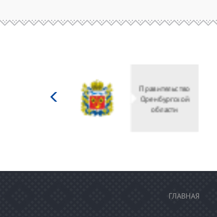
Министерство
культуры
Российской
федерации
ГЛАВНАЯ