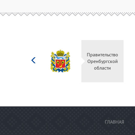
Министерство
Правите
культуры
Оренбу
Российской
обла
федерации
ГЛАВНАЯ