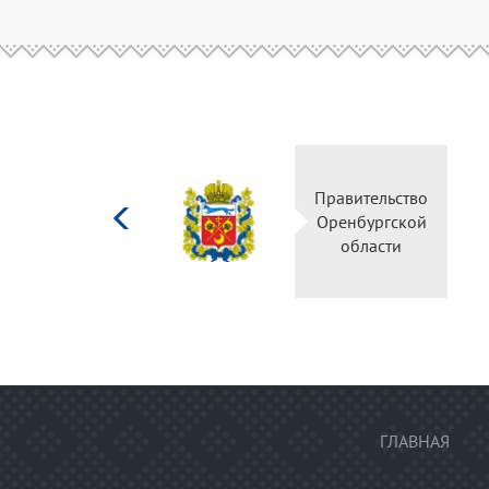
Министерство
культуры
Российской
федерации
ГЛАВНАЯ