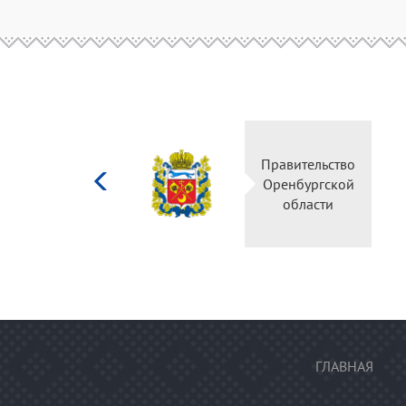
Министерство
Правительств
культуры
Оренбургско
Российской
области
федерации
ГЛАВНАЯ