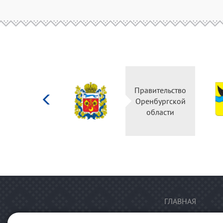
Министерство
Правительство
культуры
Оренбургской
Российской
области
федерации
ГЛАВНАЯ