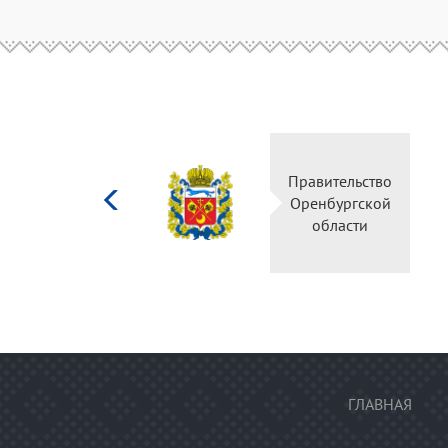
Министерство
Правительство
культуры
Оренбургской
Российской
области
федерации
ГЛАВНАЯ