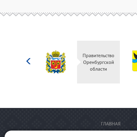
Министерство
Правительство
культуры
Оренбургской
Российской
области
федерации
ГЛАВНАЯ