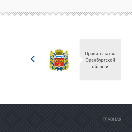
Министерство
Правительство
культуры
Оренбургской
Российской
области
федерации
ГЛАВНАЯ