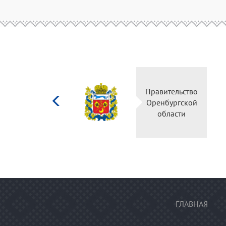
Министерство
Правительство
культуры
Оренбургской
Российской
области
федерации
ГЛАВНАЯ