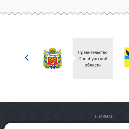
Министерство
Правительство
культуры
Оренбургской
Российской
области
федерации
ГЛАВНАЯ