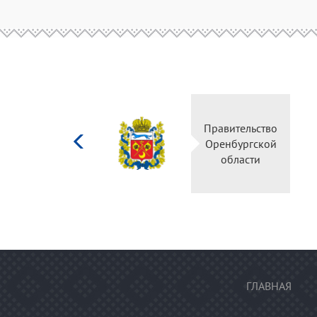
Министерство
Правительство
культуры
Оренбургской
Российской
области
федерации
ГЛАВНАЯ