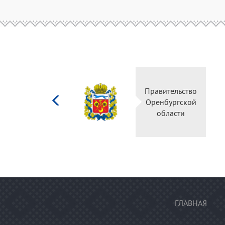
Министерство
Правительство
культуры
Оренбургской
Российской
области
федерации
ГЛАВНАЯ