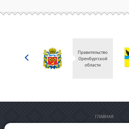
Министерство
Правительство
культуры
Оренбургской
Российской
области
федерации
ГЛАВНАЯ